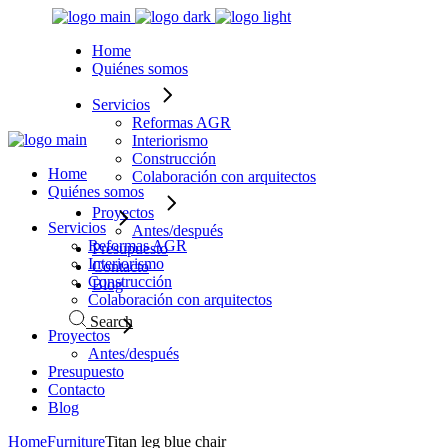
Home
Quiénes somos
Servicios
Reformas AGR
Interiorismo
Construcción
Home
Colaboración con arquitectos
Quiénes somos
Proyectos
Servicios
Antes/después
Reformas AGR
Presupuesto
Interiorismo
Contacto
Construcción
Blog
Colaboración con arquitectos
Search
Proyectos
Antes/después
Presupuesto
Contacto
Blog
Home
Furniture
Titan leg blue chair