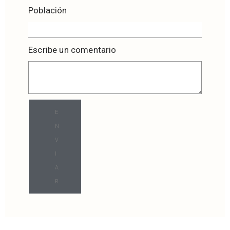
Población
Escribe un comentario
E
N
V
I
A
R