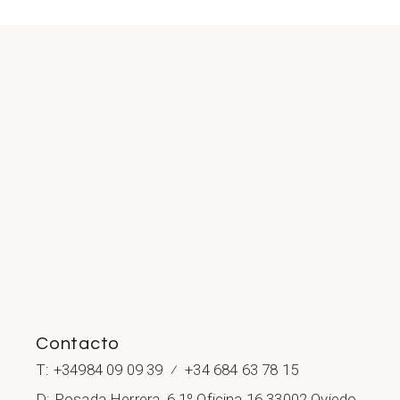
Contacto
T: +34984 09 09 39 ⁄ +34 684 63 78 15
D: Posada Herrera, 6 1º Oficina 16 33002 Oviedo,