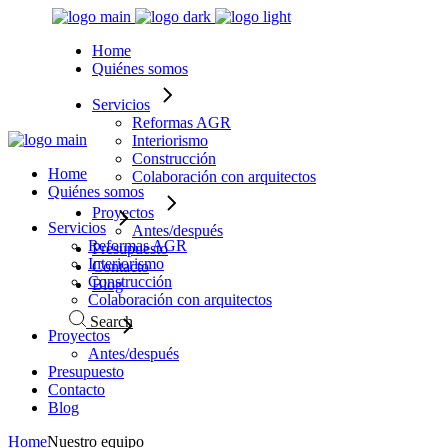
Home
Quiénes somos
Servicios
Reformas AGR
Interiorismo
Construcción
Home
Colaboración con arquitectos
Quiénes somos
Proyectos
Servicios
Antes/después
Reformas AGR
Presupuesto
Interiorismo
Contacto
Construcción
Blog
Colaboración con arquitectos
Search
Proyectos
Antes/después
Presupuesto
Contacto
Blog
Home
Nuestro equipo